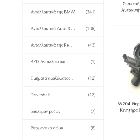
Συσκευή
Αυτοκιν
Ανταλλακτικά της BMW
(341)
115376448
ΕΠΙΚ
Ανταλλακτικά Audi & Volkswagen
(108)
Ανταλλακτικά της Renault
(43)
BYD Ανταλλακτικά
(1)
Τμήματα αμαξώματος αυτοκινήτου
(12)
Driveshaft
(12)
W204 Θερ
Κινητήρα
ρουλεμάν ροδών
(7)
Benz 
651
ΕΠΙΚ
Θερμαντικό σώμα
(8)