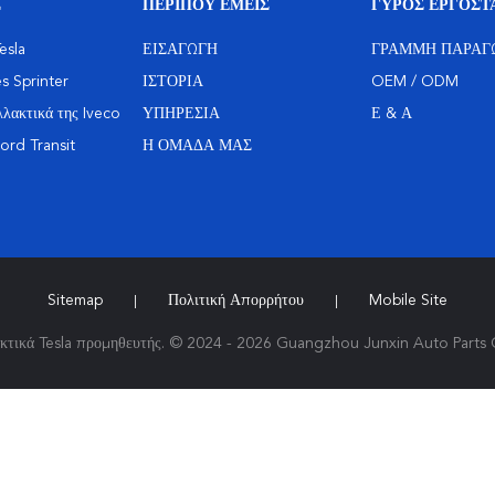
Σ
ΠΕΡΊΠΟΥ ΕΜΕΊΣ
ΓΎΡΟΣ ΕΡΓΟΣΤ
esla
ΕΙΣΑΓΩΓΉ
ΓΡΑΜΜΉ ΠΑΡΑΓ
 Sprinter
ΙΣΤΟΡΊΑ
OEM / ODM
λακτικά της Iveco
ΥΠΗΡΕΣΊΑ
Ε & Α
ord Transit
Η ΟΜΆΔΑ ΜΑΣ
Sitemap
Πολιτική Απορρήτου
Mobile Site
|
|
κτικά Tesla προμηθευτής. © 2024 - 2026 Guangzhou Junxin Auto Parts Co