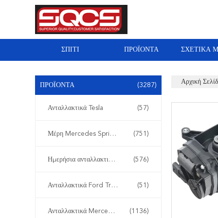
ΣΠΊΤΙ
ΠΡΟΪΌΝΤΑ
ΣΧΕΤΙΚΆ 
Αρχική Σελί
ΠΡΟΪΌΝΤΑ
(3287)
Ανταλλακτικά Tesla
(57)
Μέρη Mercedes Sprinter
(751)
Ημερήσια ανταλλακτικά της Iveco
(576)
Ανταλλακτικά Ford Transit
(51)
Ανταλλακτικά Mercedes Benz
(1136)