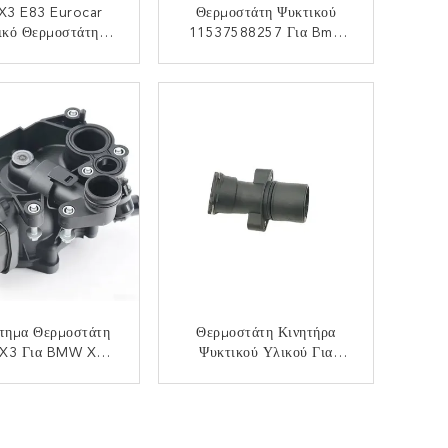
X3 E83 Eurocar
Θερμοστάτη Ψυκτικού
ικό Θερμοστάτη
11537588257 Για Bmw
ωμα 11537588257
X3 E83
Αντικατάσταση /
ΙΚΟΙΝΩΝΉΣΤΕ
ΕΠΙΚΟΙΝΩΝΉΣΤΕ
Επισκευή
τημα Θερμοστάτη
Θερμοστάτη Κινητήρα
X3 Για BMW X3
Ψυκτικού Υλικού Για
0i 420i 520i 740Li
Mercedes C Κατηγορίας
016 Και Απόδοση
W203 2712001256 Στο
ΙΚΟΙΝΩΝΉΣΤΕ
ΕΠΙΚΟΙΝΩΝΉΣΤΕ
Πλαίσιο Του SQCS