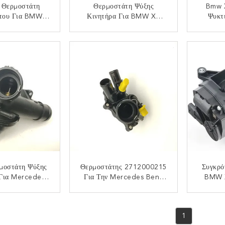
 Θερμοστάτη
Θερμοστάτη Ψύξης
Bmw 
ήτου Για BMW
Κινητήρα Για BMW X5
Ψυκτ
11 Έτος 2000-
E53 LandRover
Στερέ
2006
DISCOVERY V L462 3.0 D
Για 
ΟΙΝΩΝΉΣΤΕ
ΕΠΙΚΟΙΝΩΝΉΣΤΕ
ΕΠ
4x4
μοστάτη Ψύξης
Θερμοστάτης 2712000215
Συγκρό
 Για Mercedes
Για Την Mercedes Benz
BMW 
C200 C300
E200 E250cgi Slk200
220i 32
2000615
C250 A2712000115
2014-2
ΟΙΝΩΝΉΣΤΕ
ΕΠΙΚΟΙΝΩΝΉΣΤΕ
ΕΠ
1