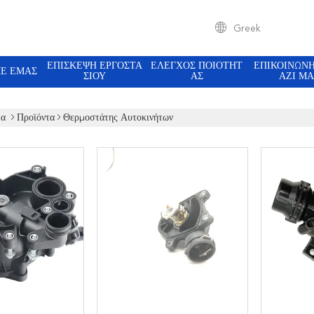
Greek
ΕΠΙΣΚΕΨΉ ΕΡΓΟΣΤΑ
ΈΛΕΓΧΟΣ ΠΟΙΌΤΗΤ
ΕΠΙΚΟΙΝΩΝ
ΜΕ ΕΜΆΣ
ΣΊΟΥ
ΑΣ
ΑΖΊ ΜΑ
δα
Προϊόντα
Θερμοστάτης Αυτοκινήτων