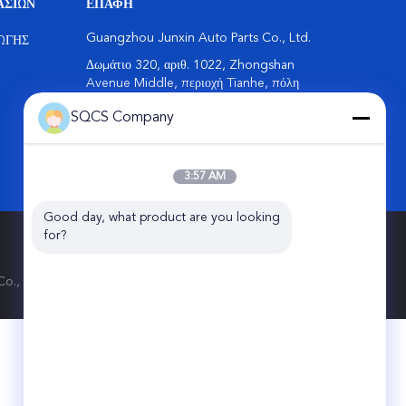
ΑΣΊΩΝ
ΕΠΑΦΉ
Guangzhou Junxin Auto Parts Co., Ltd.
ΩΓΉΣ
Δωμάτιο 320, αριθ. 1022, Zhongshan
Avenue Middle, περιοχή Tianhe, πόλη
Guangzhou, Κίνα.
SQCS Company
86-0086-13226651501
parts1@sqcsautoparts.com
3:57 AM
Good day, what product are you looking 
for?
., Ltd.. All Rights Reserved.