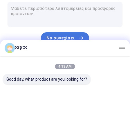
Ανταλλακτικά της BMW
Ανταλλακτικά Audi & Volkswagen
Ανταλλακτικά της Renault
Να συνεχίσει
BYD Ανταλλακτικά
SQCS
Τμήματα αμαξώματος αυτοκινήτου
Οι Κατηγορίες Μας
4:13 AM
Driveshaft
Good day, what product are you looking for?
ρουλεμάν ροδών
Θερμαντικό σώμα
Φίλτρο αυτοκινήτου
Ανταλλακτικά Tesla
Μέρη Mercedes
Ημερήσια
Θερμοστάτης αυτοκινήτων
Sprinter
ανταλλακτικά
Iveco