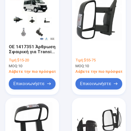
OE 1417351 Άρθρωση
Σφαιρική για Transit
Mk5-Mk7
Τιμή:
$15-20
Τιμή:
$55-75
Ανταλλακτικά
MOQ:
10
MOQ:
10
Αυτοκινήτων με 1
Έτος Εγγύηση
Λάβετε την πιο πρόσφατη τιμή
Λάβετε την πιο πρόσφατη τι
Επικοινωνήστε
Επικοινωνήστε
Σπίτι
Προϊόντα
Σχετικά με εμάς