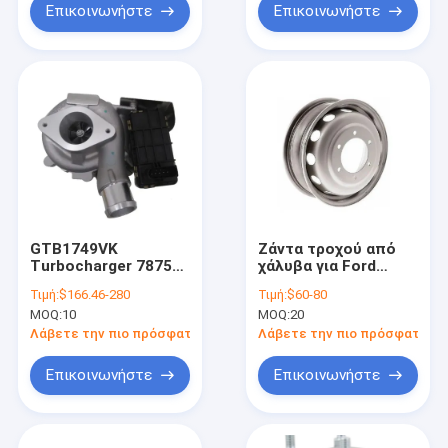
το LR026142
ακριβούς εφαρμογής
Επικοινωνήστε
Επικοινωνήστε
LR026141
GTB1749VK
Ζάντα τροχού από
Turbocharger 787556
χάλυβα για Ford
854800
Transit Ζάντες OE
Τιμή:
$166.46-280
Τιμή:
$60-80
BK3Q6K682PC
NC19 1007 CA
MOQ:
10
MOQ:
20
BK3Q6K682PB Turbo
1689810
για Ford Transit 2.2
Λάβετε την πιο πρόσφατη τιμή
Λάβετε την πιο πρόσφατη τι
TDCi 114 Kw-155 HP
CVR5
Επικοινωνήστε
Επικοινωνήστε