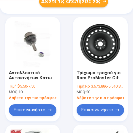
Δώστε τις απαιτήσεις σας
Ανταλλακτικά
Τρίχωμα τροχού για
Αυτοκινήτων Κάτω
Ram ProMaster City
Σφαιρικό Σύνδεσμο
OE 68464949AA
Τιμή:
$5.50-7.50
Τιμή:
Rp 3.673.886-5.510.829
για Ford Transit V348
Αντικατάσταση
MOQ:
10
MOQ:
20
Yc1a 3395 Ca
Exact Fit Τρίχωμα
4381927 4616978
τροχού αυτοκινήτου
Λάβετε την πιο πρόσφατη τιμή
Λάβετε την πιο πρόσφατη τι
4386870 4173761
4630551
Επικοινωνήστε
Επικοινωνήστε