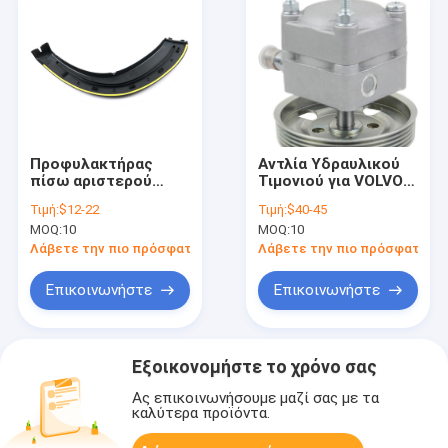
Προφυλακτήρας
Αντλία Υδραυλικού
πίσω αριστερού
Τιμονιού για VOLVO -
τροχού Fiat Ducato,
S80 II V70 III XC60
Τιμή:
$12-22
Τιμή:
$40-45
καλούπι
XC70 II 36000689
MOQ:
10
MOQ:
10
προστατευτικού
36000790 36002641
φτερού, γνήσιο
Λάβετε την πιο πρόσφατη τιμή
Λάβετε την πιο πρόσφατη τι
1307241070
Επικοινωνήστε
Επικοινωνήστε
Εξοικονομήστε το χρόνο σας
Ας επικοινωνήσουμε μαζί σας με τα
καλύτερα προϊόντα.