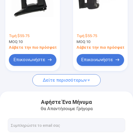
Επισκεψή εργοστασίου
Έλεγχος ποιότητας
Επικοινωνήστε μαζί μας
Τιμή:
$55-75
Τιμή:
$55-75
MOQ:
10
MOQ:
10
Ζητήστε μια προσφορά
Λάβετε την πιο πρόσφατη τιμή
Λάβετε την πιο πρόσφατη τι
Επικοινωνήστε
Επικοινωνήστε
Ανταλλακτικά Tesla
Δείτε περισσότερων
Μέρη Mercedes Sprinter
Ημερήσια ανταλλακτικά της Iveco
Αφήστε Ένα Μήνυμα
Θα Απαντήσουμε Γρήγορα
Ανταλλακτικά Ford Transit
Ανταλλακτικά Mercedes Benz