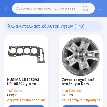
Άλλα Ανταλλακτικά Αυτοκινήτων
(143)
KUSIMA LR105293
Ζάντα τροχού από
LR105294 για το
ατσάλι για Ram
Land Rover 5.0L 5.0
ProMaster OE
Τιμή:
$3-10
Τιμή:
$200-350
5.0T Μηχανή Κεφαλή
7HL09GSAAB
MOQ:
2
MOQ:
20
κυλίνδρου Φύλιγμα
68551027AA
4-5 στρωμάτων
7HL07RXFAB SQCS
Λάβετε την πιο πρόσφατη τιμή
Λάβετε την πιο πρόσφατη τι
Αντικατάσταση για
Ανταλλακτική ζάντα