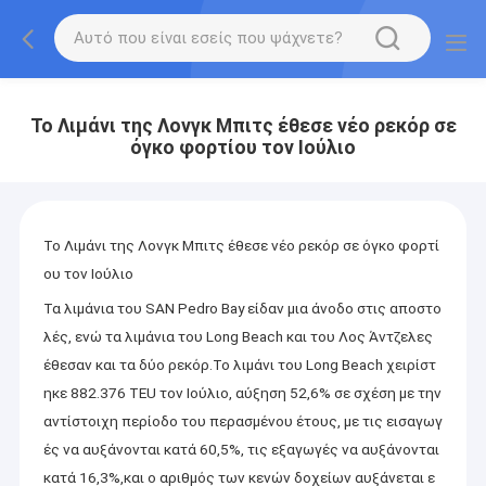
Το Λιμάνι της Λονγκ Μπιτς έθεσε νέο ρεκόρ σε
όγκο φορτίου τον Ιούλιο
Το Λιμάνι της Λονγκ Μπιτς έθεσε νέο ρεκόρ σε όγκο φορτί
ου τον Ιούλιο
Τα λιμάνια του SAN Pedro Bay είδαν μια άνοδο στις αποστο
λές, ενώ τα λιμάνια του Long Beach και του Λος Άντζελες
έθεσαν και τα δύο ρεκόρ.
Το λιμάνι του Long Beach χειρίστ
ηκε 882.376 TEU τον Ιούλιο, αύξηση 52,6% σε σχέση με την
αντίστοιχη περίοδο του περασμένου έτους, με τις εισαγωγ
ές να αυξάνονται κατά 60,5%, τις εξαγωγές να αυξάνονται
κατά 16,3%,και ο αριθμός των κενών δοχείων αυξάνεται ε