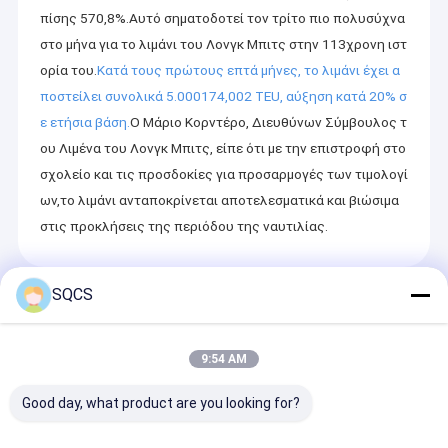
πίσης 570,8%.
Αυτό σηματοδοτεί τον τρίτο πιο πολυσύχνα
στο μήνα για το λιμάνι του Λονγκ Μπιτς στην 113χρονη ιστ
ορία του.
Κατά τους πρώτους επτά μήνες, το λιμάνι έχει α
ποστείλει συνολικά 5.000174,002 TEU, αύξηση κατά 20% σ
ε ετήσια βάση.
Ο Μάριο Κορντέρο, Διευθύνων Σύμβουλος τ
ου Λιμένα του Λονγκ Μπιτς, είπε ότι με την επιστροφή στο
σχολείο και τις προσδοκίες για προσαρμογές των τιμολογί
ων,το λιμάνι ανταποκρίνεται αποτελεσματικά και βιώσιμα
στις προκλήσεις της περιόδου της ναυτιλίας.
SQCS
Recommended Products
9:54 AM
Good day, what product are you looking for?