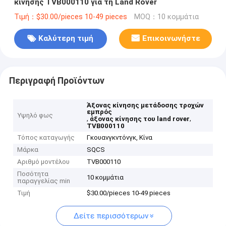
κίνησης TVB000110 για τη Land Rover
Τιμή：$30.00/pieces 10-49 pieces
MOQ：10 κομμάτια
Καλύτερη τιμή
Επικοινωνήστε
Περιγραφή Προϊόντων
Άξονας κίνησης μετάδοσης τροχών
εμπρός
Υψηλό φως
,
,
άξονας κίνησης του land rover
TVB000110
Τόπος καταγωγής
Γκουανγκντόνγκ, Κίνα
Μάρκα
SQCS
Αριθμό μοντέλου
TVB000110
Ποσότητα
10 κομμάτια
παραγγελίας min
Τιμή
$30.00/pieces 10-49 pieces
Δείτε περισσότερων