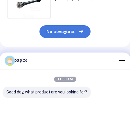
κίνησης TVB000110 για τη
Land Rover
Να συνεχίσει
Συνιστώμενα Προϊόντα
SQCS
11:50 AM
Good day, what product are you looking for?
Οπίσθια οδήγηση
Συγκρότημα
26107564740
σχιστόλιθος
προβολέα
Συναρμολόγη
οπίσθιος
6394103206
πίσω άξονα κ
σχιστόλιθος
A6394103206 Για
BMW X3 Οχήμ