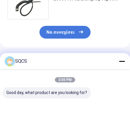
ψύξης ψυκτικού για VOLVO
ISO/TS16949
Να συνεχίσει
Συνιστώμενα Προϊόντα
SQCS
3:55 PM
Good day, what product are you looking for?
Κατάλληλο για
Εφοδιασμός
Μαύρα
Mercedes-Benz
αυτοκινήτου
ανταλλακτικά
Sprinter 2019-2024
Mercedes-Benz για
αυτοκινήτων
W910 Φώτα του
W213 2019
Αριστερός