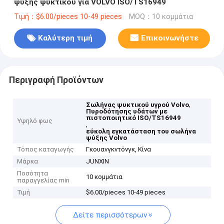
ψύξης ψυκτικού για VOLVO ISO/TS16949
Τιμή：$6.00/pieces 10-49 pieces
MOQ：10 κομμάτια
Καλύτερη τιμή
Επικοινωνήστε
Περιγραφή Προϊόντων
,
Σωλήνας ψυκτικού υγρού Volvo
Πυροδότησης υδάτων με
πιστοποιητικό ISO/TS16949
Υψηλό φως
,
εύκολη εγκατάσταση του σωλήνα
ψύξης Volvo
Τόπος καταγωγής
Γκουανγκντόνγκ, Κίνα
Μάρκα
JUNXIN
Ποσότητα
10 κομμάτια
παραγγελίας min
Τιμή
$6.00/pieces 10-49 pieces
Δείτε περισσότερων