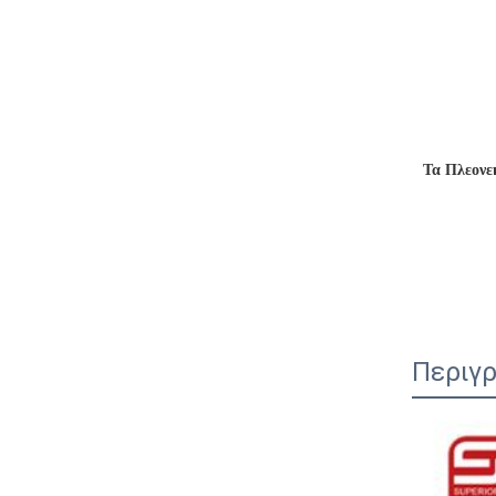
Τα Πλεονε
Περιγρ