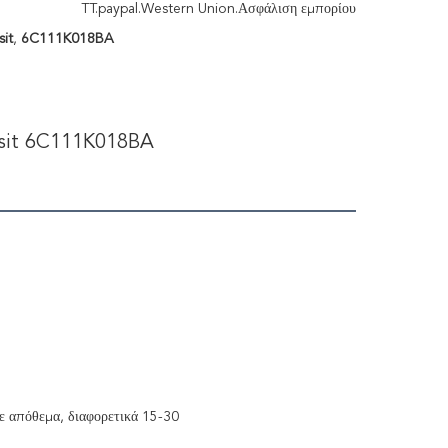
TT.paypal.Western Union.Ασφάλιση εμπορίου
it
,
6C111K018BA
nsit 6C111K018BA
σε απόθεμα, διαφορετικά 15-30