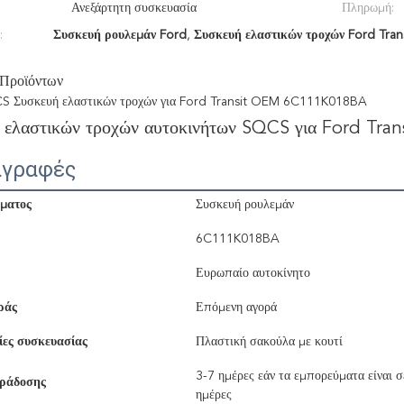
Ανεξάρτητη συσκευασία
Πληρωμή:
:
Συσκευή ρουλεμάν Ford
,
Συσκευή ελαστικών τροχών Ford Trans
 Προϊόντων
S Συσκευή ελαστικών τροχών για Ford Transit OEM 6C111K018BA
 ελαστικών τροχών αυτοκινήτων SQCS για Ford Tra
αγραφές
ματος
Συσκευή ρουλεμάν
6C111K018BA
Ευρωπαίο αυτοκίνητο
ράς
Επόμενη αγορά
ες συσκευασίας
Πλαστική σακούλα με κουτί
3-7 ημέρες εάν τα εμπορεύματα είναι 
ράδοσης
ημέρες