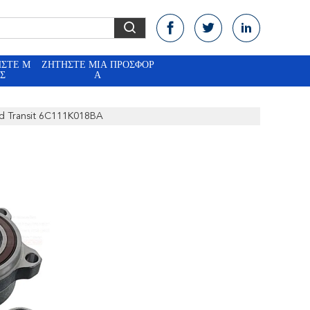
ΉΣΤΕ Μ
ΖΗΤΉΣΤΕ ΜΙΑ ΠΡΟΣΦΟΡ
Σ
Ά
rd Transit 6C111K018BA