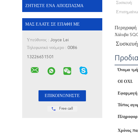
Συσκευή:
ΖΗΤΉΣΤΕ ΈΝΑ ΑΠΌΣΠΑΣΜΑ
Επισημαίνω
ΜΑΣ ΕΛΆΤΕ ΣΕ ΕΠΑΦΉ ΜΕ
Περιγραφή
Χάλυβα SQC
Υπεύθυνος :
Joyce Lei
Συσκευή
Τηλεφωνικό νούμερο :
0086
Προδι
13226651501
Όνομα τμή
ΟΙ ΟΧΙ.
Εφαρμογή
Τύπος αγο
Free call
Πληροφορί
Χρόνος πα