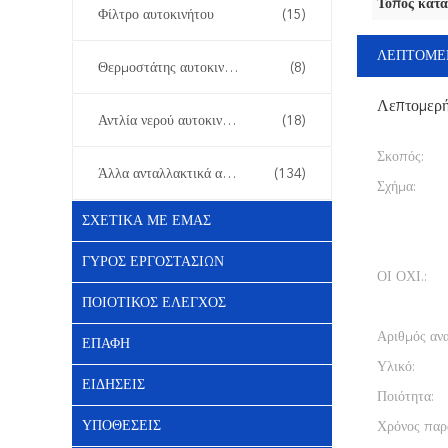
Τόπος κατα
Φίλτρο αυτοκινήτου
(15)
ΛΕΠΤΟΜΕ
Θερμοστάτης αυτοκινήτων
(8)
Λεπτομερ
Αντλία νερού αυτοκινήτου
(18)
Σκοπός:
Άλλα ανταλλακτικά αυτοκινήτων
(134)
Σχήμα:
ΣΧΕΤΙΚΆ ΜΕ ΕΜΆΣ
ΓΎΡΟΣ ΕΡΓΟΣΤΑΣΊΩΝ
ΟΙ ΟΧΙ.:
ΠΟΙΟΤΙΚΌΣ ΈΛΕΓΧΟΣ
Αριθμός αν
ΕΠΑΦΉ
Υλικό:
ΕΙΔΉΣΕΙΣ
Ποιότητα:
ΥΠΟΘΈΣΕΙΣ
Χρόνος παρ