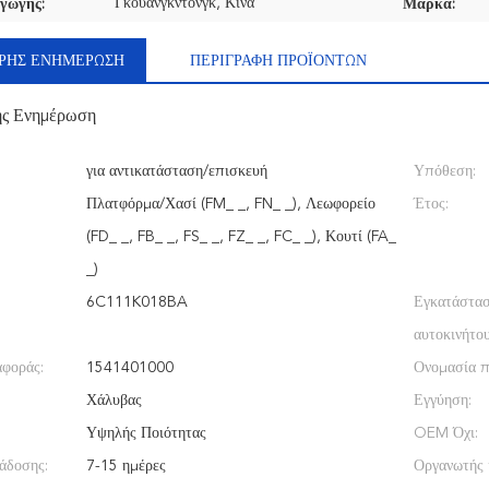
Γκουανγκντόνγκ, Κίνα
γωγής:
Μάρκα:
ΡΉΣ ΕΝΗΜΈΡΩΣΗ
ΠΕΡΙΓΡΑΦΉ ΠΡΟΪΌΝΤΩΝ
ής Ενημέρωση
για αντικατάσταση/επισκευή
Υπόθεση:
Πλατφόρμα/Χασί (FM_ _, FN_ _), Λεωφορείο
Έτος:
(FD_ _, FB_ _, FS_ _, FZ_ _, FC_ _), Κουτί (FA_
_)
6C111K018BA
Εγκατάστα
αυτοκινήτου
αφοράς:
1541401000
Ονομασία π
Χάλυβας
Εγγύηση:
Υψηλής Ποιότητας
OEM Όχι:
άδοσης:
7-15 ημέρες
Οργανωτής 