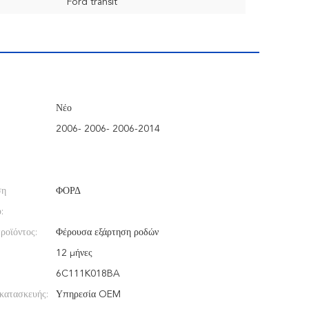
Ford transit
Νέο
2006- 2006- 2006-2014
ση
ΦΟΡΔ
:
ροϊόντος:
Φέρουσα εξάρτηση ροδών
12 μήνες
6C111K018BA
κατασκευής:
Υπηρεσία OEM