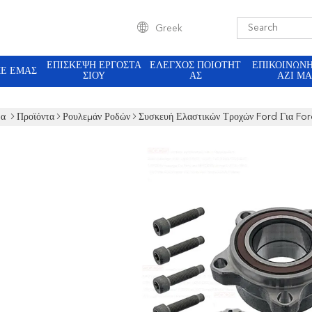
Greek
ΕΠΙΣΚΕΨΉ ΕΡΓΟΣΤΑ
ΈΛΕΓΧΟΣ ΠΟΙΌΤΗΤ
ΕΠΙΚΟΙΝΩΝ
ΜΕ ΕΜΆΣ
ΣΊΟΥ
ΑΣ
ΑΖΊ ΜΑ
δα
Προϊόντα
Ρουλεμάν Ροδών
Συσκευή Ελαστικών Τροχών Ford Για Fo