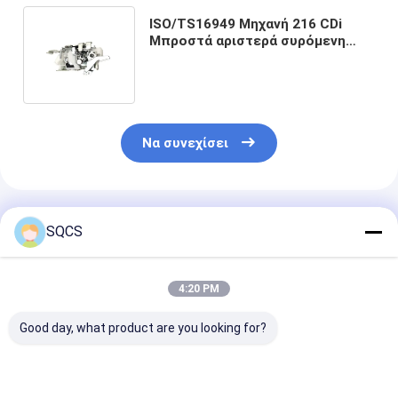
ISO/TS16949 Μηχανή 216 CDi
Μπροστά αριστερά συρόμενη
πόρτα κλειδαριά κλειδαριά για
Mercedes-Sprinter
Να συνεχίσει
Συνιστώμενα Προϊόντα
SQCS
4:20 PM
Good day, what product are you looking for?
Κατάλληλο για
Εφοδιασμός
Μαύρα