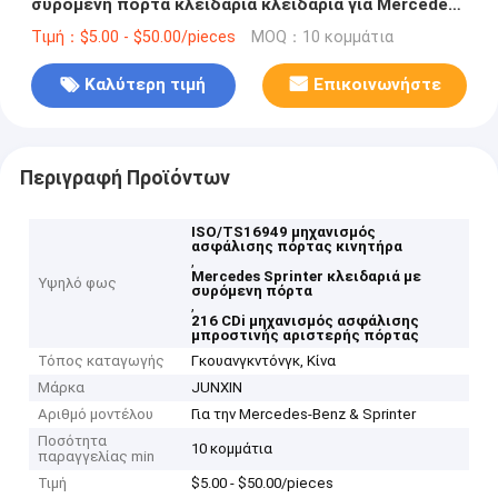
συρόμενη πόρτα κλειδαριά κλειδαριά για Mercedes-
Sprinter
Τιμή：$5.00 - $50.00/pieces
MOQ：10 κομμάτια
Καλύτερη τιμή
Επικοινωνήστε
Περιγραφή Προϊόντων
ISO/TS16949 μηχανισμός
ασφάλισης πόρτας κινητήρα
,
Mercedes Sprinter κλειδαριά με
Υψηλό φως
συρόμενη πόρτα
,
216 CDi μηχανισμός ασφάλισης
μπροστινής αριστερής πόρτας
Τόπος καταγωγής
Γκουανγκντόνγκ, Κίνα
Μάρκα
JUNXIN
Αριθμό μοντέλου
Για την Mercedes-Benz & Sprinter
Ποσότητα
10 κομμάτια
παραγγελίας min
Τιμή
$5.00 - $50.00/pieces