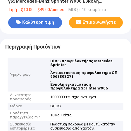
για Mercedes-Benz Sprinter W906 Εύκολη
εγκατάσταση
Τιμή：$10.00 - $49.00/pieces
MOQ：10 κομμάτια
Καλύτερη τιμή
Επικοινωνήστε
Περιγραφή Προϊόντων
Πίσω προφυλακτήρας Mercedes
Sprinter
,
Αντικατάσταση προφυλακτήρα OE
Υψηλό φως
9068803271
,
Εύκολη εγκατάσταση
προφυλακτήρα Sprinter W906
Δυνατότητα
1000000 τεμάχια ανά μήνα
προσφοράς
Μάρκα
SQCS
Ποσότητα
10 κομμάτια
παραγγελίας min
Συσκευασία
Πλαστική σακούλα με κουτί, κατόπιν
λεπτομέρειες
συσκευασία από χαρτόνι