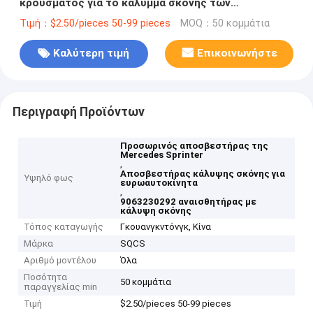
κρούσματος για το κάλυμμα σκόνης των
ευρωβατοκινήτων 9063230292 9063230192
Τιμή：$2.50/pieces 50-99 pieces
MOQ：50 κομμάτια
Καλύτερη τιμή
Επικοινωνήστε
Περιγραφή Προϊόντων
Προσωρινός αποσβεστήρας της
Mercedes Sprinter
,
Αποσβεστήρας κάλυψης σκόνης για
Υψηλό φως
ευρωαυτοκίνητα
,
9063230292 αναισθητήρας με
κάλυψη σκόνης
Τόπος καταγωγής
Γκουανγκντόνγκ, Κίνα
Μάρκα
SQCS
Αριθμό μοντέλου
Όλα
Ποσότητα
50 κομμάτια
παραγγελίας min
Τιμή
$2.50/pieces 50-99 pieces